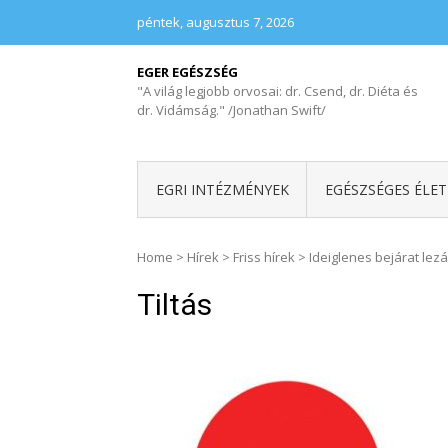
péntek, augusztus 7, 2026
EGER EGÉSZSÉG
"A világ legjobb orvosai: dr. Csend, dr. Diéta és
dr. Vidámság." /Jonathan Swift/
EGRI INTÉZMÉNYEK
EGÉSZSÉGES ÉLE
Home
>
Hírek
>
Friss hírek
>
Ideiglenes bejárat lez
Tiltás