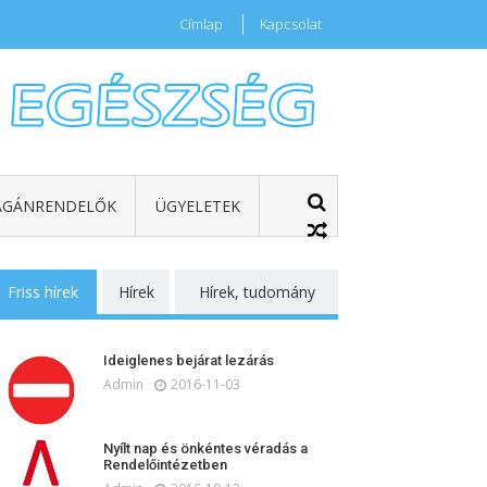
Címlap
Kapcsolat
GÁNRENDELŐK
ÜGYELETEK
Friss hírek
Hírek
Hírek, tudomány
Ideiglenes bejárat lezárás
Admin
2016-11-03
Nyílt nap és önkéntes véradás a
Rendelőintézetben