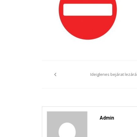
Bejegyzés
navigáció
Ideiglenes bejárat lezárá
Admin