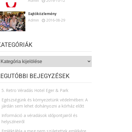
Admin
2016-10-12
Sajtóközlemény
Admin
2016-08-29
KATEGÓRIÁK
ategóriák
LEGUTÓBBI BEJEGYZÉSEK
5. Retro Véradás Hotel Eger & Park
Egészségünk és környezetünk védelmében: A
járdán sem lehet dohányozni a kórház előtt
Információ a véradások időpontjairól és
helyszíneiről
Emléktábla a meg nem születettek emlékére​