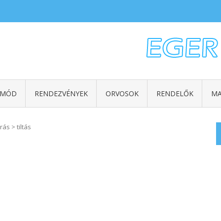
TMÓD
RENDEZVÉNYEK
ORVOSOK
RENDELŐK
MA
árás
>
tiltás