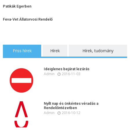
Patikák Egerben
Feva-Vet Állatorvosi Rendelő
Friss hírek
Hírek
Hírek, tudomány
Ideiglenes bejárat lezárás
Admin
2016-11-03
Nyílt nap és önkéntes véradás a
Rendelőintézetben
Admin
2016-10-12