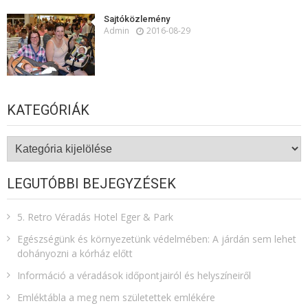
Sajtóközlemény
Admin
2016-08-29
KATEGÓRIÁK
Kategóriák
LEGUTÓBBI BEJEGYZÉSEK
5. Retro Véradás Hotel Eger & Park
Egészségünk és környezetünk védelmében: A járdán sem lehet
dohányozni a kórház előtt
Információ a véradások időpontjairól és helyszíneiről
Emléktábla a meg nem születettek emlékére​