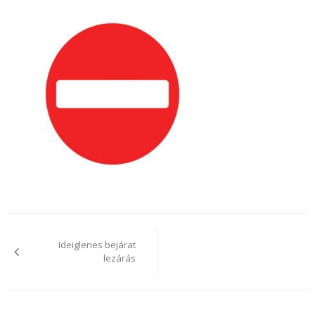
Bejegyzés
navigáció
Ideiglenes bejárat
lezárás