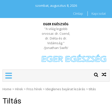
szombat, augusztus 8, 2026
Címlap
Kapcsolat
EGER EGÉSZSÉG
"A világ legjobb
orvosai: dr. Csend,
dr. Diéta és dr.
Vidámság."
/Jonathan Swift/
Home
>
Hírek
>
Friss hírek
>
Ideiglenes bejárat lezárás
>
tiltás
Tiltás