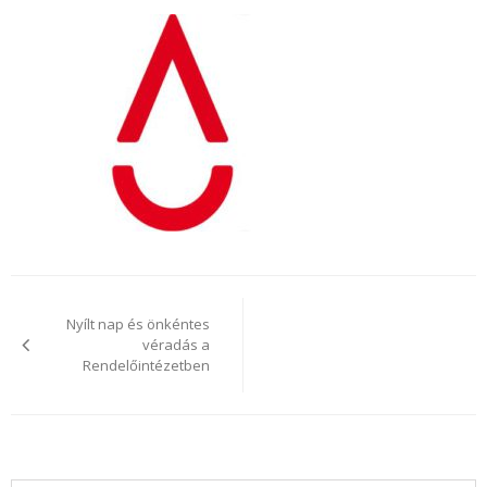
Bejegyzés
navigáció
Nyílt nap és önkéntes
véradás a
Rendelőintézetben