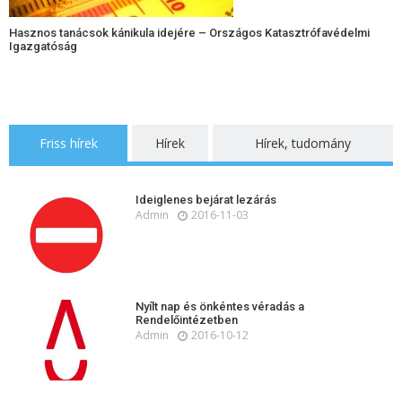
Hasznos tanácsok kánikula idejére – Országos Katasztrófavédelmi
Igazgatóság
Friss hírek
Hírek
Hírek, tudomány
Ideiglenes bejárat lezárás
Admin
2016-11-03
Nyílt nap és önkéntes véradás a
Rendelőintézetben
Admin
2016-10-12