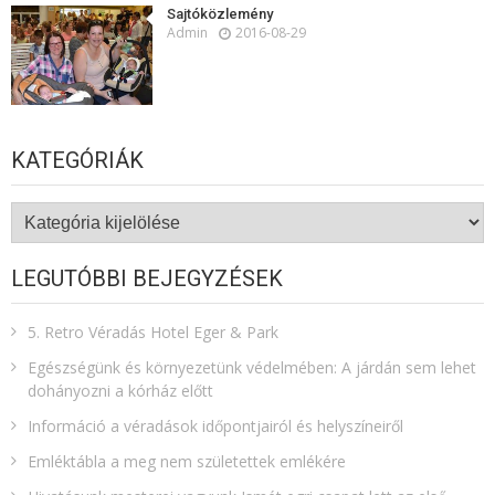
Sajtóközlemény
Admin
2016-08-29
KATEGÓRIÁK
Kategóriák
LEGUTÓBBI BEJEGYZÉSEK
5. Retro Véradás Hotel Eger & Park
Egészségünk és környezetünk védelmében: A járdán sem lehet
dohányozni a kórház előtt
Információ a véradások időpontjairól és helyszíneiről
Emléktábla a meg nem születettek emlékére​