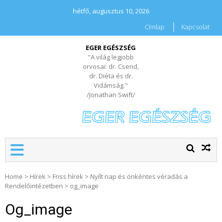
hétfő, augusztus 10, 2026
Címlap
Kapcsolat
EGER EGÉSZSÉG
"A világ legjobb
orvosai: dr. Csend,
dr. Diéta és dr.
Vidámság."
/Jonathan Swift/
Home
>
Hírek
>
Friss hírek
>
Nyílt nap és önkéntes véradás a
Rendelőintézetben
>
og_image
Og_image