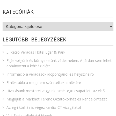
KATEGÓRIÁK
Kategóriák
LEGUTÓBBI BEJEGYZÉSEK
5. Retro Véradás Hotel Eger & Park
Egészségünk és környezetünk védelmében: A járdán sem lehet
dohányozni a kórház előtt
Információ a véradások időpontjairól és helyszíneiről
Emléktábla a meg nem születettek emlékére​
Hivatásunk mesterei vagyunk Ismét egri csapat lett az első
Megújult a Markhot Ferenc Oktatókórház és Rendelőintézet
Az egri kórház is végez kardio-CT vizsgálatot
VIII. Egri kardiológiai Napok