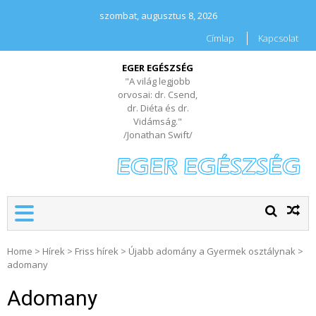
szombat, augusztus 8, 2026
Címlap
Kapcsolat
EGER EGÉSZSÉG
"A világ legjobb
orvosai: dr. Csend,
dr. Diéta és dr.
Vidámság."
/Jonathan Swift/
Home
>
Hírek
>
Friss hírek
>
Újabb adomány a Gyermek osztálynak
>
adomany
Adomany