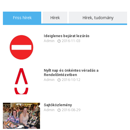
Friss hírek
Hírek
Hírek, tudomány
Ideiglenes bejárat lezárás
Admin
2016-11-03
Nyílt nap és önkéntes véradás a
Rendelőintézetben
Admin
2016-10-12
Sajtóközlemény
Admin
2016-08-29