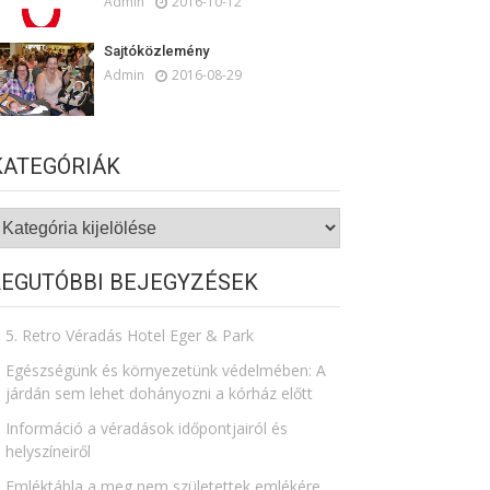
Admin
2016-10-12
Sajtóközlemény
Admin
2016-08-29
KATEGÓRIÁK
ategóriák
LEGUTÓBBI BEJEGYZÉSEK
5. Retro Véradás Hotel Eger & Park
Egészségünk és környezetünk védelmében: A
járdán sem lehet dohányozni a kórház előtt
Információ a véradások időpontjairól és
helyszíneiről
Emléktábla a meg nem születettek emlékére​