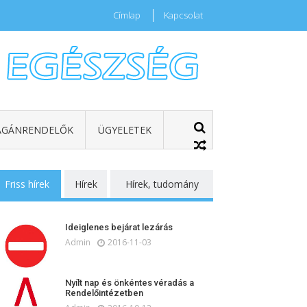
Címlap
Kapcsolat
GÁNRENDELŐK
ÜGYELETEK
Friss hírek
Hírek
Hírek, tudomány
Ideiglenes bejárat lezárás
Admin
2016-11-03
Nyílt nap és önkéntes véradás a
Rendelőintézetben