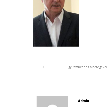
Bejegyzés
navigáció
Együttműködés a betegekér
Admin