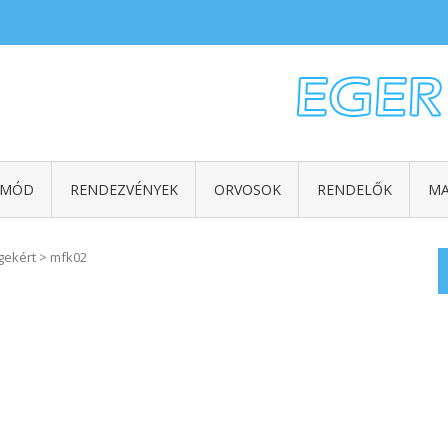
TMÓD
RENDEZVÉNYEK
ORVOSOK
RENDELŐK
MA
gekért
>
mfk02