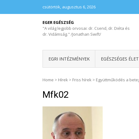
csütörtök, augusztus 6, 2026
EGER EGÉSZSÉG
"A világ legjobb orvosai: dr. Csend, dr. Diéta és
dr. Vidámság." /Jonathan Swift/
EGRI INTÉZMÉNYEK
EGÉSZSÉGES ÉLE
Home
>
Hírek
>
Friss hírek
>
Együttműködés a bete
Mfk02