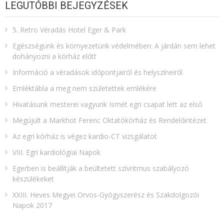
LEGUTÓBBI BEJEGYZÉSEK
5. Retro Véradás Hotel Eger & Park
Egészségünk és környezetünk védelmében: A járdán sem lehet
dohányozni a kórház előtt
Információ a véradások időpontjairól és helyszíneiről
Emléktábla a meg nem születettek emlékére​
Hivatásunk mesterei vagyunk Ismét egri csapat lett az első
Megújult a Markhot Ferenc Oktatókórház és Rendelőintézet
Az egri kórház is végez kardio-CT vizsgálatot
VIII. Egri kardiológiai Napok
Egerben is beállítják a beültetett szívritmus szabályozó
készülékeket
XXIII. Heves Megyei Orvos-Gyógyszerész és Szakdolgozói
Napok 2017