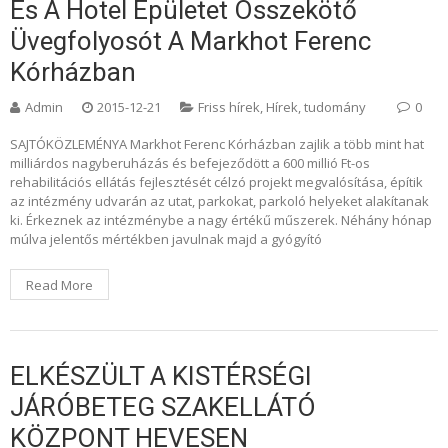
És A Hotel Épületet Összekötő
Üvegfolyosót A Markhot Ferenc
Kórházban
Admin
2015-12-21
Friss hírek
,
Hírek, tudomány
0
SAJTÓKÖZLEMÉNYA Markhot Ferenc Kórházban zajlik a több mint hat
milliárdos nagyberuházás és befejeződött a 600 millió Ft-os
rehabilitációs ellátás fejlesztését célzó projekt megvalósítása, építik
az intézmény udvarán az utat, parkokat, parkoló helyeket alakítanak
ki. Érkeznek az intézménybe a nagy értékű műszerek. Néhány hónap
múlva jelentős mértékben javulnak majd a gyógyító
Read More
ELKÉSZÜLT A KISTÉRSÉGI
JÁRÓBETEG SZAKELLÁTÓ
KÖZPONT HEVESEN