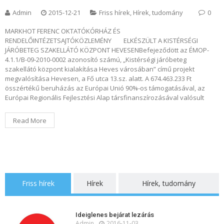
Admin
2015-12-21
Friss hírek
,
Hírek, tudomány
0
MARKHOT FERENC OKTATÓKÓRHÁZ ÉS
RENDELŐINTÉZETSAJTÓKÖZLEMÉNY ELKÉSZÜLT A KISTÉRSÉGI
JÁRÓBETEG SZAKELLÁTÓ KÖZPONT HEVESENBefejeződött az ÉMOP-
4.1.1/B-09-2010-0002 azonosító számú, „Kistérségi járóbeteg
szakellátó központ kialakítása Heves városában” című projekt
megvalósítása Hevesen, a Fő utca 13.sz. alatt. A 674.463.233 Ft
összértékű beruházás az Európai Unió 90%-os támogatásával, az
Európai Regionális Fejlesztési Alap társfinanszírozásával valósult
Read More
Friss hírek
Hírek
Hírek, tudomány
Ideiglenes bejárat lezárás
Admin
2016-11-03