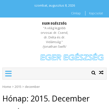
szombat, augusztus 8, 2026
Címlap
Kapcsolat
EGER EGÉSZSÉG
"A világ legjobb
orvosai: dr. Csend,
dr. Diéta és dr.
Vidámság."
/Jonathan Swift/
Home
>
2015
>
december
Hónap:
2015. December