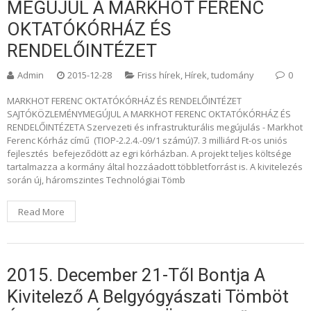
MEGÚJUL A MARKHOT FERENC
OKTATÓKÓRHÁZ ÉS
RENDELŐINTÉZET
Admin
2015-12-28
Friss hírek
,
Hírek, tudomány
0
MARKHOT FERENC OKTATÓKÓRHÁZ ÉS RENDELŐINTÉZET
SAJTÓKÖZLEMÉNYMEGÚJUL A MARKHOT FERENC OKTATÓKÓRHÁZ ÉS
RENDELŐINTÉZETA Szervezeti és infrastrukturális megújulás - Markhot
Ferenc Kórház című (TIOP-2.2.4.-09/1 számú)7. 3 milliárd Ft-os uniós
fejlesztés befejeződött az egri kórházban. A projekt teljes költsége
tartalmazza a kormány által hozzáadott többletforrást is. A kivitelezés
során új, háromszintes Technológiai Tömb
Read More
2015. December 21-Től Bontja A
Kivitelező A Belgyógyászati Tömböt