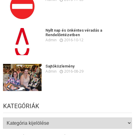
Nyílt nap és önkéntes véradás a
Rendelőintézetben
Admin
2016-10-12
Sajtóközlemény
Admin
2016-08-29
KATEGÓRIÁK
Kategóriák