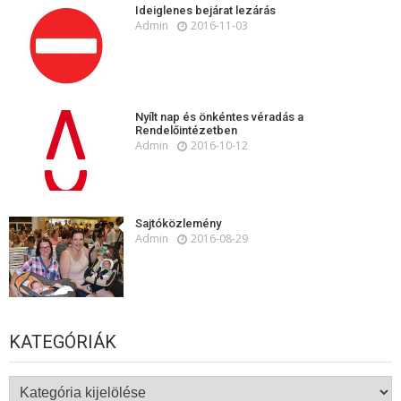
Ideiglenes bejárat lezárás
Admin
2016-11-03
Nyílt nap és önkéntes véradás a
Rendelőintézetben
Admin
2016-10-12
Sajtóközlemény
Admin
2016-08-29
KATEGÓRIÁK
Kategóriák