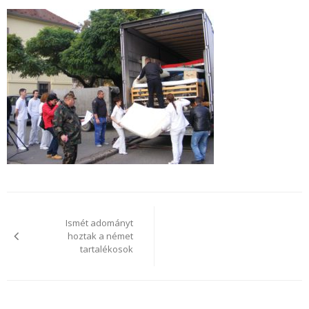
Bejegyzés
navigáció
Ismét adományt
hoztak a német
tartalékosok