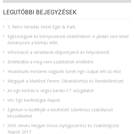
LEGUTÓBBI BEJEGYZÉSEK
5. Retro Véradás Hotel Eger & Park
Egészségünk és környezetünk védelmében: A járdán sem lehet
dohányozni a kórház előtt
Információ a véradások időpontjairól és helyszíneiről
Emléktábla a meg nem születettek emlékére​
Hivatásunk mesterei vagyunk Ismét egri csapat lett az első
Megújult a Markhot Ferenc Oktatókórház és Rendelőintézet
Az egri kórház is végez kardio-CT vizsgálatot
VIII. Egri kardiológiai Napok
Egerben is beállítják a beültetett szívritmus szabályozó
készülékeket
XXIII. Heves Megyei Orvos-Gyógyszerész és Szakdolgozói
Napok 2017