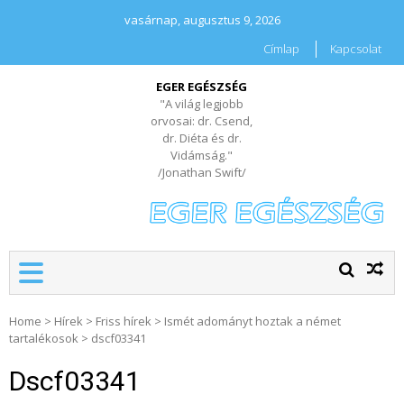
vasárnap, augusztus 9, 2026
Címlap
Kapcsolat
EGER EGÉSZSÉG
"A világ legjobb
orvosai: dr. Csend,
dr. Diéta és dr.
Vidámság."
/Jonathan Swift/
Home
>
Hírek
>
Friss hírek
>
Ismét adományt hoztak a német
tartalékosok
>
dscf03341
Dscf03341