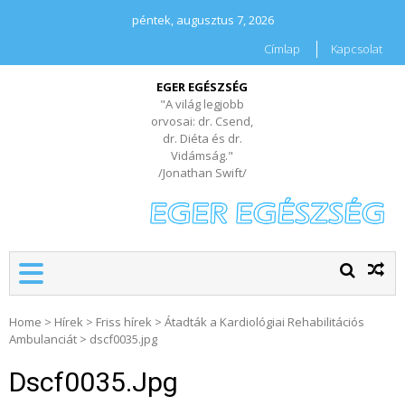
péntek, augusztus 7, 2026
Címlap
Kapcsolat
EGER EGÉSZSÉG
"A világ legjobb
orvosai: dr. Csend,
dr. Diéta és dr.
Vidámság."
/Jonathan Swift/
Home
>
Hírek
>
Friss hírek
>
Átadták a Kardiológiai Rehabilitációs
Ambulanciát
>
dscf0035.jpg
Dscf0035.jpg