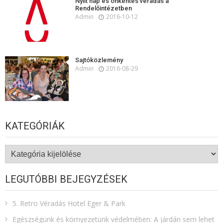
Nyílt nap és önkéntes véradás a
Rendelőintézetben
Admin
2016-10-12
Sajtóközlemény
Admin
2016-08-29
KATEGÓRIÁK
Kategóriák
LEGUTÓBBI BEJEGYZÉSEK
5. Retro Véradás Hotel Eger & Park
Egészségünk és környezetünk védelmében: A járdán sem lehet