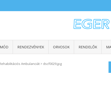
TMÓD
RENDEZVÉNYEK
ORVOSOK
RENDELŐK
MA
 Rehabilitációs Ambulanciát
>
dscf0029.jpg