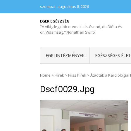
szombat, augusztus 8, 2026
EGER EGÉSZSÉG
"A világ legjobb orvosai: dr. Csend, dr. Diéta és
dr. Vidámság." /Jonathan Swift/
EGRI INTÉZMÉNYEK
EGÉSZSÉGES ÉLE
Home
>
Hírek
>
Friss hírek
>
Átadták a Kardiológiai
Dscf0029.jpg