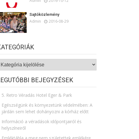
Admin
2016-10-12
Sajtóközlemény
Admin
2016-08-29
KATEGÓRIÁK
ategóriák
LEGUTÓBBI BEJEGYZÉSEK
5. Retro Véradás Hotel Eger & Park
Egészségünk és környezetünk védelmében: A
járdán sem lehet dohányozni a kórház előtt
Információ a véradások időpontjairól és
helyszíneiről
Emléktábla a meg nem születettek emlékére​