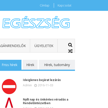
Címlap
Kapcsolat
GÁNRENDELŐK
ÜGYELETEK
Friss hírek
Hírek
Hírek, tudomány
Ideiglenes bejárat lezárás
Admin
2016-11-03
Nyílt nap és önkéntes véradás a
Rendelőintézetben