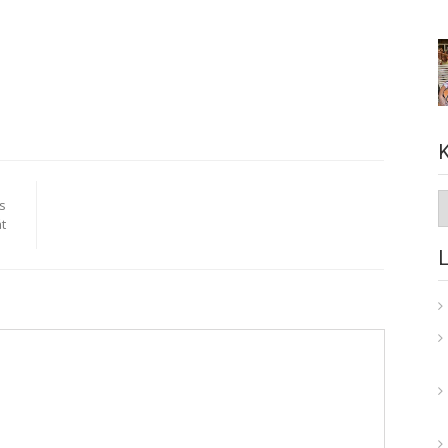
K
s
t