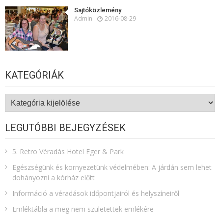
Sajtóközlemény
Admin
2016-08-29
KATEGÓRIÁK
Kategóriák
LEGUTÓBBI BEJEGYZÉSEK
5. Retro Véradás Hotel Eger & Park
Egészségünk és környezetünk védelmében: A járdán sem lehet
dohányozni a kórház előtt
Információ a véradások időpontjairól és helyszíneiről
Emléktábla a meg nem születettek emlékére​