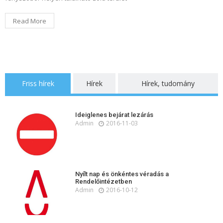
Read More
Friss hírek
Hírek
Hírek, tudomány
Ideiglenes bejárat lezárás
Admin
2016-11-03
Nyílt nap és önkéntes véradás a
Rendelőintézetben
Admin
2016-10-12