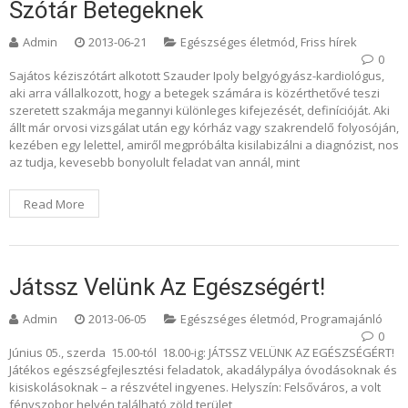
Szótár Betegeknek
Admin
2013-06-21
Egészséges életmód
,
Friss hírek
0
Sajátos kéziszótárt alkotott Szauder Ipoly belgyógyász-kardiológus,
aki arra vállalkozott, hogy a betegek számára is közérthetővé teszi
szeretett szakmája megannyi különleges kifejezését, definícióját. Aki
állt már orvosi vizsgálat után egy kórház vagy szakrendelő folyosóján,
kezében egy lelettel, amiről megpróbálta kisilabizálni a diagnózist, nos
az tudja, kevesebb bonyolult feladat van annál, mint
Read More
Játssz Velünk Az Egészségért!
Admin
2013-06-05
Egészséges életmód
,
Programajánló
0
Június 05., szerda 15.00-tól 18.00-ig: JÁTSSZ VELÜNK AZ EGÉSZSÉGÉRT!
Játékos egészségfejlesztési feladatok, akadálypálya óvodásoknak és
kisiskolásoknak – a részvétel ingyenes. Helyszín: Felsőváros, a volt
fényszobor helyén található zöld terület