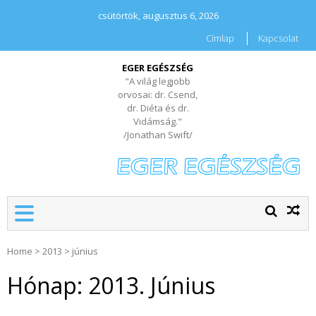
csütörtök, augusztus 6, 2026
Címlap
Kapcsolat
EGER EGÉSZSÉG
"A világ legjobb
orvosai: dr. Csend,
dr. Diéta és dr.
Vidámság."
/Jonathan Swift/
Home
>
2013
>
június
Hónap:
2013. Június