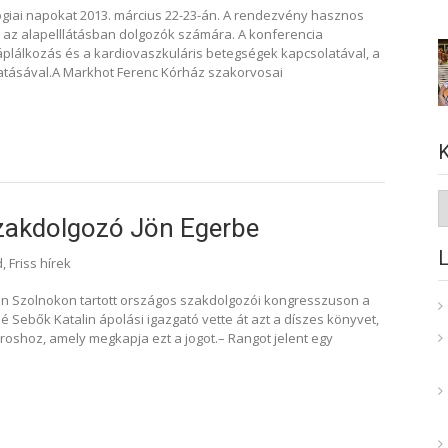
ógiai napokat 2013. március 22-23-án. A rendezvény hasznos
 az alapelllátásban dolgozók számára. A konferencia
táplálkozás és a kardiovaszkuláris betegségek kapcsolatával, a
atásával.A Markhot Ferenc Kórház szakorvosai
K
zakdolgozó Jön Egerbe
d
,
Friss hírek
en Szolnokon tartott országos szakdolgozói kongresszuson a
Sebők Katalin ápolási igazgató vette át azt a díszes könyvet,
oshoz, amely megkapja ezt a jogot.– Rangot jelent egy