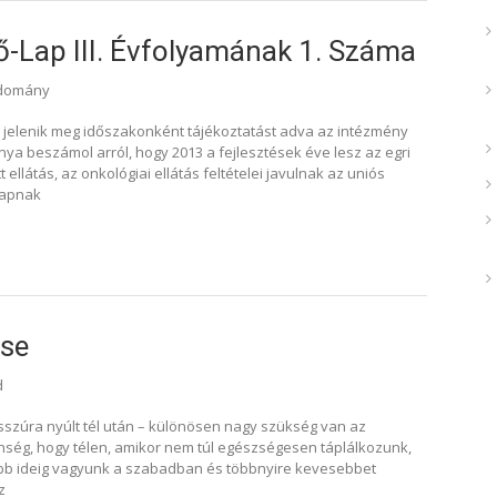
ő-Lap III. Évfolyamának 1. Száma
udomány
 jelenik meg időszakonként tájékoztatást adva az intézmény
ánya beszámol arról, hogy 2013 a fejlesztések éve lesz az egri
ellátás, az onkológiai ellátás feltételei javulnak az uniós
kapnak
ése
d
osszúra nyúlt tél után – különösen nagy szükség van az
ség, hogy télen, amikor nem túl egészségesen táplálkozunk,
bb ideig vagyunk a szabadban és többnyire kevesebbet
z