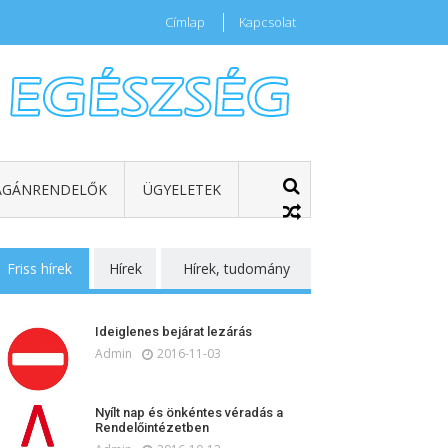
Címlap
Kapcsolat
GÁNRENDELŐK
ÜGYELETEK
Friss hírek
Hírek
Hírek, tudomány
Ideiglenes bejárat lezárás
Admin
2016-11-03
Nyílt nap és önkéntes véradás a
Rendelőintézetben