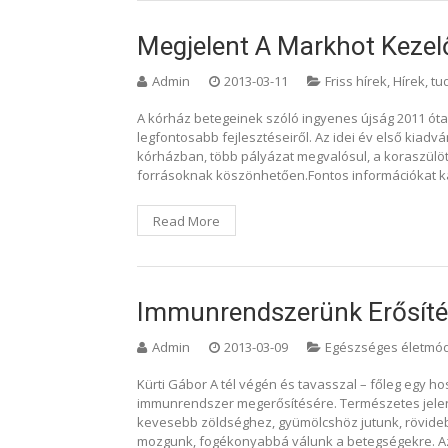
Megjelent A Markhot Kezel
Admin
2013-03-11
Friss hírek
,
Hírek, t
A kórház betegeinek szóló ingyenes újság 2011 óta
legfontosabb fejlesztéseiről. Az idei év első kiadv
kórházban, több pályázat megvalósul, a koraszülött 
forrásoknak köszönhetően.Fontos információkat 
Read More
Immunrendszerünk Erősít
Admin
2013-03-09
Egészséges életmó
Kürti Gábor A tél végén és tavasszal – főleg egy h
immunrendszer megerősítésére. Természetes jelen
kevesebb zöldséghez, gyümölcshöz jutunk, rövide
mozgunk, fogékonyabbá válunk a betegségekre. A