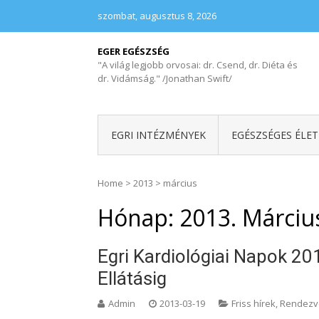
szombat, augusztus 8, 2026
EGER EGÉSZSÉG
"A világ legjobb orvosai: dr. Csend, dr. Diéta és
dr. Vidámság." /Jonathan Swift/
EGRI INTÉZMÉNYEK
EGÉSZSÉGES ÉLE
Home
>
2013
>
március
Hónap:
2013. Márciu
Egri Kardiológiai Napok 20
Ellátásig
Admin
2013-03-19
Friss hírek
,
Rendezv