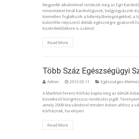
Negyedik alkalommal rendezik meg az Egri Kardiol
ismereteket kínál kardiológusok, belgyógyászok és
kiemelten foglalkozik a billentyűbetegségekkel, a 
különféle népszerű diéták egészségre gyakorolt h
közérdeklődésre is számot
Read More
Több Száz Egészségügyi S
Admin
2013-03-11
Egészséges életmó
A Markhot Ferenc Kórház kapta meg az elmúlt évb
következő kongresszus rendezési jogát. Terenyeiné 
amely 2008 óta vándorol minden évben ahhoz a vár
kórháznak, ha elnyeri
Read More