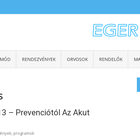
TMÓD
RENDEZVÉNYEK
ORVOSOK
RENDELŐK
MA
s
13 – Prevenciótól Az Akut
ények, programok