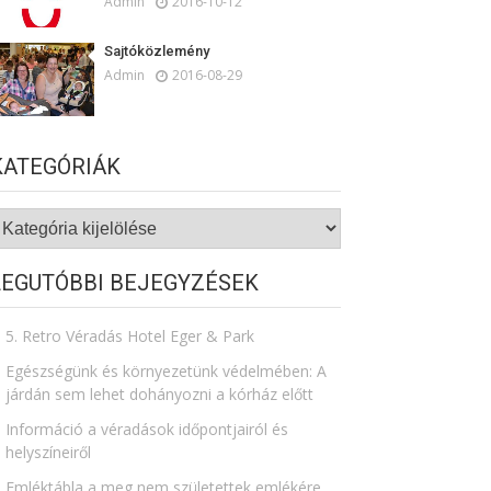
Admin
2016-10-12
Sajtóközlemény
Admin
2016-08-29
KATEGÓRIÁK
ategóriák
LEGUTÓBBI BEJEGYZÉSEK
5. Retro Véradás Hotel Eger & Park
Egészségünk és környezetünk védelmében: A
járdán sem lehet dohányozni a kórház előtt
Információ a véradások időpontjairól és
helyszíneiről
Emléktábla a meg nem születettek emlékére​