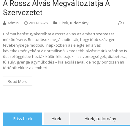
A Rossz Alvás Megváltoztatja A
Szervezetet
Admin
2013-02-26
Hírek, tudomány
0
Drámai hatást gyakorolhat a rossz alvás az emberi szervezet
működésére. Brit tudósok megállapították, hogy több száz gén
tevékenysége módosul napközben az elégtelen alvás
következményeként.A normálisnál kevesebb alvást már korábban is
összefüggésbe hozták különféle bajok – szívbetegségek, diabétesz,
túlsúly, gyenge agyműködés – kialakulásával, de hogy pontosan mi
történik ekkor az emberi
Read More
Friss hírek
Hírek
Hírek, tudomány