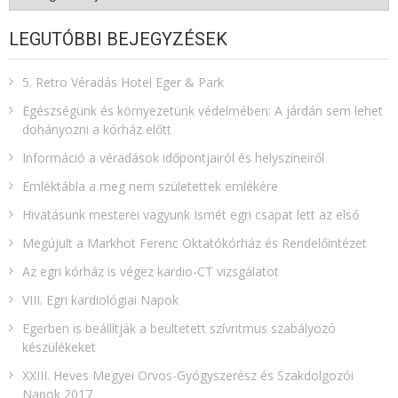
LEGUTÓBBI BEJEGYZÉSEK
5. Retro Véradás Hotel Eger & Park
Egészségünk és környezetünk védelmében: A járdán sem lehet
dohányozni a kórház előtt
Információ a véradások időpontjairól és helyszíneiről
Emléktábla a meg nem születettek emlékére​
Hivatásunk mesterei vagyunk Ismét egri csapat lett az első
Megújult a Markhot Ferenc Oktatókórház és Rendelőintézet
Az egri kórház is végez kardio-CT vizsgálatot
VIII. Egri kardiológiai Napok
Egerben is beállítják a beültetett szívritmus szabályozó
készülékeket
XXIII. Heves Megyei Orvos-Gyógyszerész és Szakdolgozói
Napok 2017