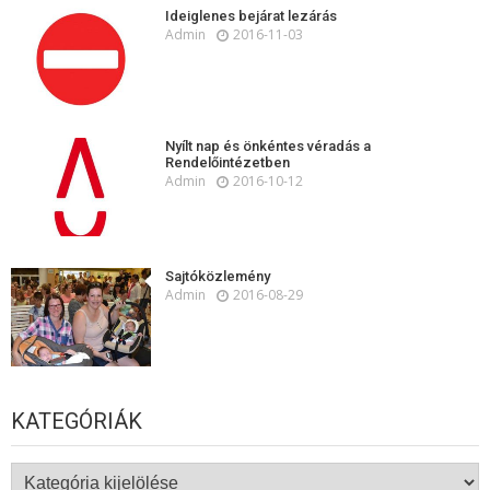
Ideiglenes bejárat lezárás
Admin
2016-11-03
Nyílt nap és önkéntes véradás a
Rendelőintézetben
Admin
2016-10-12
Sajtóközlemény
Admin
2016-08-29
KATEGÓRIÁK
Kategóriák