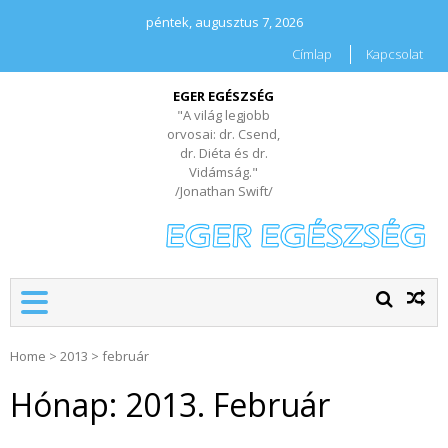
péntek, augusztus 7, 2026
Címlap
Kapcsolat
EGER EGÉSZSÉG
"A világ legjobb
orvosai: dr. Csend,
dr. Diéta és dr.
Vidámság."
/Jonathan Swift/
Home
>
2013
>
február
Hónap:
2013. Február