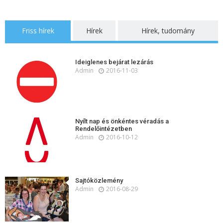
Friss hírek
Hírek
Hírek, tudomány
Ideiglenes bejárat lezárás
Admin
2016-11-03
Nyílt nap és önkéntes véradás a
Rendelőintézetben
Admin
2016-10-12
Sajtóközlemény
Admin
2016-08-29