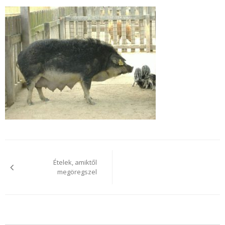
Bejegyzés
navigáció
Ételek, amiktől
megöregszel