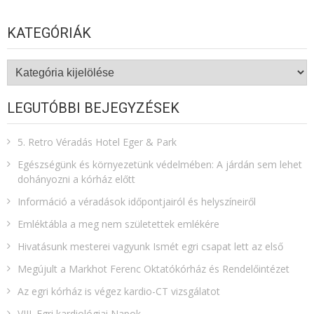
KATEGÓRIÁK
Kategóriák
LEGUTÓBBI BEJEGYZÉSEK
5. Retro Véradás Hotel Eger & Park
Egészségünk és környezetünk védelmében: A járdán sem lehet
dohányozni a kórház előtt
Információ a véradások időpontjairól és helyszíneiről
Emléktábla a meg nem születettek emlékére​
Hivatásunk mesterei vagyunk Ismét egri csapat lett az első
Megújult a Markhot Ferenc Oktatókórház és Rendelőintézet
Az egri kórház is végez kardio-CT vizsgálatot
VIII. Egri kardiológiai Napok