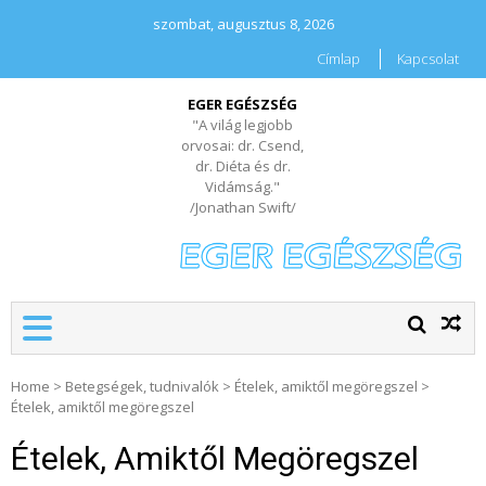
szombat, augusztus 8, 2026
Címlap
Kapcsolat
EGER EGÉSZSÉG
"A világ legjobb
orvosai: dr. Csend,
dr. Diéta és dr.
Vidámság."
/Jonathan Swift/
Home
>
Betegségek, tudnivalók
>
Ételek, amiktől megöregszel
>
Ételek, amiktől megöregszel
Ételek, Amiktől Megöregszel