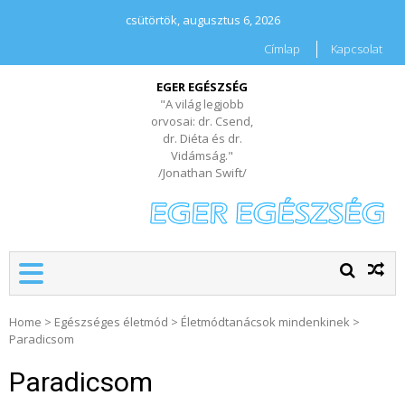
csütörtök, augusztus 6, 2026
Címlap
Kapcsolat
EGER EGÉSZSÉG
"A világ legjobb
orvosai: dr. Csend,
dr. Diéta és dr.
Vidámság."
/Jonathan Swift/
Home
>
Egészséges életmód
>
Életmódtanácsok mindenkinek
>
Paradicsom
Paradicsom