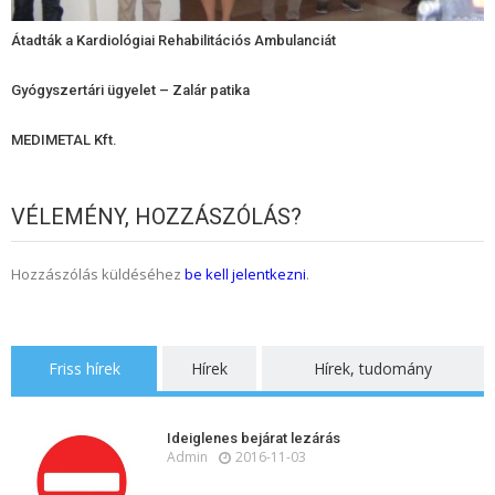
Átadták a Kardiológiai Rehabilitációs Ambulanciát
Gyógyszertári ügyelet – Zalár patika
MEDIMETAL Kft.
VÉLEMÉNY, HOZZÁSZÓLÁS?
Hozzászólás küldéséhez
be kell jelentkezni
.
Friss hírek
Hírek
Hírek, tudomány
Ideiglenes bejárat lezárás
Admin
2016-11-03