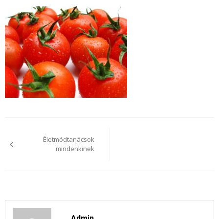
Bejegyzés
navigáció
Életmódtanácsok
mindenkinek
Admin