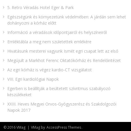
5. Retro Véradás Hotel Eger & Park
Egészségünk és környezetünk védelmében: A járdán sem lehet
dohányozni a kórház előtt
Információ a véradások időpontjairól és helyszíneiről
Emléktábla a meg nem születettek emlékére​
Hivatásunk mesterei vagyunk Ismét egri csapat lett az első
Megújult a Markhot Ferenc Oktatókórház és Rendelőintézet
Az egri kórház is végez kardio-CT vizsgálatot
VIII. Egri kardiológiai Napok
Egerben is beállítják a beültetett szívritmus szabályozó
készülékeket
XXIII. Heves Megyei Orvos-Gyógyszerész és Szakdolgozói
Napok 2017
© 2016 VMag
|
VMag by
AccessPress Themes
.