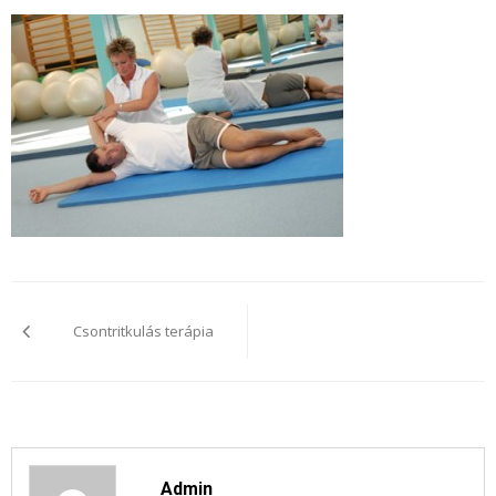
Bejegyzés
navigáció
Csontritkulás terápia
Admin