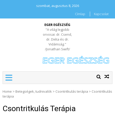
szombat, augusztus 8, 2026
Címlap
Kapcsolat
EGER EGÉSZSÉG
"A világ legjobb
orvosai: dr. Csend,
dr. Diéta és dr.
Vidámság."
/Jonathan Swift/
Home
>
Betegségek, tudnivalók
>
Csontritkulás terápia
>
Csontritkulás
terápia
Csontritkulás Terápia