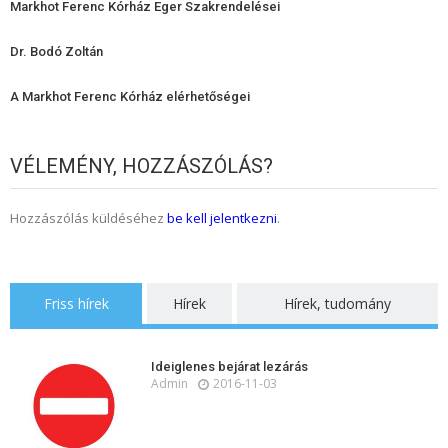
Markhot Ferenc Kórház Eger Szakrendelései
Dr. Bodó Zoltán
A Markhot Ferenc Kórház elérhetőségei
VÉLEMÉNY, HOZZÁSZÓLÁS?
Hozzászólás küldéséhez
be kell jelentkezni
.
Friss hírek
Hírek
Hírek, tudomány
Ideiglenes bejárat lezárás
Admin
2016-11-03