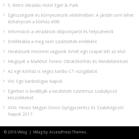
5. Retro Véradás Hotel Eger & Park
Egészségünk és környezetünk védelmében: A járdán sem lehet
dohányozni a kórház előtt
Információ a véradások időpontjairól és helyszíneiről
Emléktábla a meg nem születettek emlékére​
Hivatásunk mesterei vagyunk Ismét egri csapat lett az első
Megújult a Markhot Ferenc Oktatókórház és Rendelőintézet
Az egri kórház is végez kardio-CT vizsgálatot
VIII. Egri kardiológiai Napok
Egerben is beállítják a beültetett szívritmus szabályozó
készülékeket
XXIII. Heves Megyei Orvos-Gyógyszerész és Szakdolgozói
Napok 2017
© 2016 VMag
|
VMag by
AccessPress Themes
.