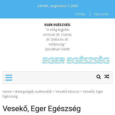
péntek, augusztus 7, 2026
Címlap
Kapcsolat
EGER EGÉSZSÉG
"A világ legjobb
orvosai: dr. Csend,
dr. Diéta és dr.
Vidámság."
/Jonathan Swift/
Home
>
Betegségek, tudnivalók
>
Vesekő távozz!
>
Vesekő, Eger
Egészség
Vesekő, Eger Egészség