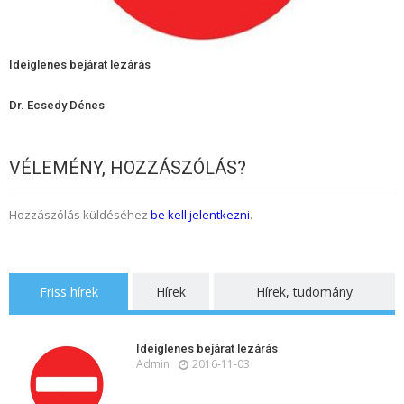
Ideiglenes bejárat lezárás
Dr. Ecsedy Dénes
VÉLEMÉNY, HOZZÁSZÓLÁS?
Hozzászólás küldéséhez
be kell jelentkezni
.
Friss hírek
Hírek
Hírek, tudomány
Ideiglenes bejárat lezárás
Admin
2016-11-03