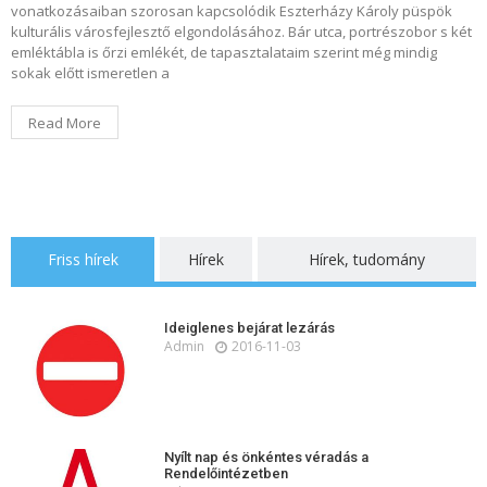
vonatkozásaiban szorosan kapcsolódik Eszterházy Károly püspök
kulturális városfejlesztő elgondolásához. Bár utca, portrészobor s két
emléktábla is őrzi emlékét, de tapasztalataim szerint még mindig
sokak előtt ismeretlen a
Read More
Friss hírek
Hírek
Hírek, tudomány
Ideiglenes bejárat lezárás
Admin
2016-11-03
Nyílt nap és önkéntes véradás a
Rendelőintézetben