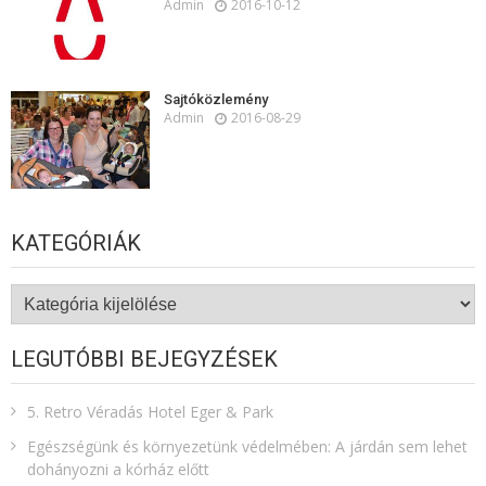
Admin
2016-10-12
Sajtóközlemény
Admin
2016-08-29
KATEGÓRIÁK
Kategóriák
LEGUTÓBBI BEJEGYZÉSEK
5. Retro Véradás Hotel Eger & Park
Egészségünk és környezetünk védelmében: A járdán sem lehet
dohányozni a kórház előtt