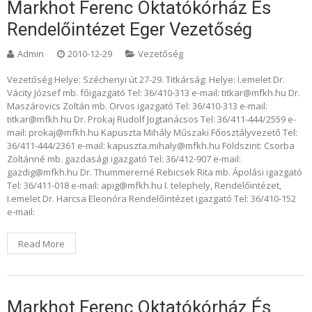
Markhot Ferenc Oktatókórház És
Rendelőintézet Eger Vezetőség
Admin
2010-12-29
Vezetőség
Vezetőség Helye: Széchenyi út 27-29. Titkárság: Helye: I.emelet Dr.
Vácity József mb. főigazgató Tel: 36/410-313 e-mail: titkar@mfkh.hu Dr.
Maszárovics Zoltán mb. Orvos igazgató Tel: 36/410-313 e-mail:
titkar@mfkh.hu Dr. Prokaj Rudolf Jogtanácsos Tel: 36/411-444/2559 e-
mail: prokaj@mfkh.hu Kapuszta Mihály Műszaki Főosztályvezető Tel:
36/411-444/2361 e-mail: kapuszta.mihaly@mfkh.hu Földszint: Csorba
Zoltánné mb. gazdasági igazgató Tel: 36/412-907 e-mail:
gazdig@mfkh.hu Dr. Thummererné Rebicsek Rita mb. Ápolási igazgató
Tel: 36/411-018 e-mail: apig@mfkh.hu I. telephely, Rendelőintézet,
I.emelet Dr. Harcsa Eleonóra Rendelőintézet igazgató Tel: 36/410-152
e-mail:
Read More
Markhot Ferenc Oktatókórház És