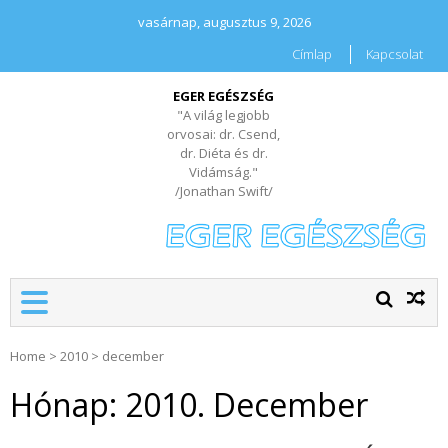
vasárnap, augusztus 9, 2026
Címlap
Kapcsolat
EGER EGÉSZSÉG
"A világ legjobb
orvosai: dr. Csend,
dr. Diéta és dr.
Vidámság."
/Jonathan Swift/
Home
>
2010
>
december
Hónap:
2010. December