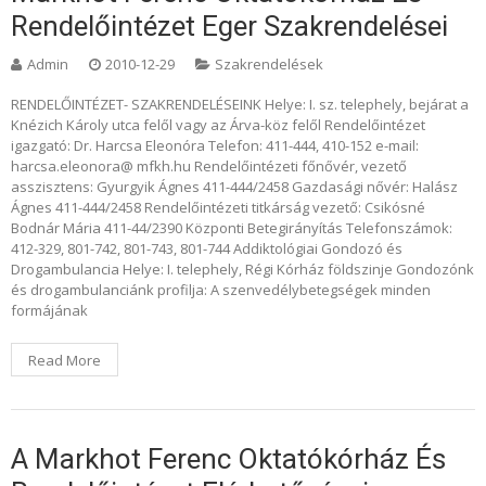
Rendelőintézet Eger Szakrendelései
Admin
2010-12-29
Szakrendelések
RENDELŐINTÉZET- SZAKRENDELÉSEINK Helye: I. sz. telephely, bejárat a
Knézich Károly utca felől vagy az Árva-köz felől Rendelőintézet
igazgató: Dr. Harcsa Eleonóra Telefon: 411-444, 410-152 e-mail:
harcsa.eleonora@ mfkh.hu Rendelőintézeti főnővér, vezető
asszisztens: Gyurgyik Ágnes 411-444/2458 Gazdasági nővér: Halász
Ágnes 411-444/2458 Rendelőintézeti titkárság vezető: Csikósné
Bodnár Mária 411-44/2390 Központi Betegirányítás Telefonszámok:
412-329, 801-742, 801-743, 801-744 Addiktológiai Gondozó és
Drogambulancia Helye: I. telephely, Régi Kórház földszinje Gondozónk
és drogambulanciánk profilja: A szenvedélybetegségek minden
formájának
Read More
A Markhot Ferenc Oktatókórház És