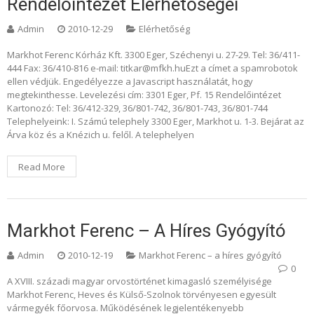
Rendelőintézet Elérhetőségei
Admin
2010-12-29
Elérhetőség
Markhot Ferenc Kórház Kft. 3300 Eger, Széchenyi u. 27-29. Tel: 36/411-
444 Fax: 36/410-816 e-mail: titkar@mfkh.huEzt a címet a spamrobotok
ellen védjük. Engedélyezze a Javascript használatát, hogy
megtekinthesse. Levelezési cím: 3301 Eger, Pf. 15 Rendelőintézet
Kartonozó: Tel: 36/412-329, 36/801-742, 36/801-743, 36/801-744
Telephelyeink: I. Számú telephely 3300 Eger, Markhot u. 1-3. Bejárat az
Árva köz és a Knézich u. felől. A telephelyen
Read More
Markhot Ferenc – A Híres Gyógyító
Admin
2010-12-19
Markhot Ferenc – a híres gyógyító
0
A XVIII. századi magyar orvostörténet kimagasló személyisége
Markhot Ferenc, Heves és Külső-Szolnok törvényesen egyesült
vármegyék főorvosa. Működésének legjelentékenyebb