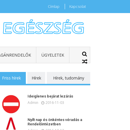
Címlap
Kapcsolat
GÁNRENDELŐK
ÜGYELETEK
Friss hírek
Hírek
Hírek, tudomány
Ideiglenes bejárat lezárás
Admin
2016-11-03
Nyílt nap és önkéntes véradás a
Rendelőintézetben