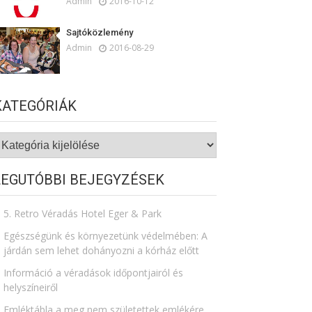
Admin
2016-10-12
Sajtóközlemény
Admin
2016-08-29
KATEGÓRIÁK
ategóriák
LEGUTÓBBI BEJEGYZÉSEK
5. Retro Véradás Hotel Eger & Park
Egészségünk és környezetünk védelmében: A
járdán sem lehet dohányozni a kórház előtt
Információ a véradások időpontjairól és
helyszíneiről
Emléktábla a meg nem születettek emlékére​