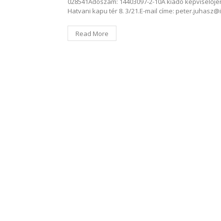
028541Adószám: 14403097-2-10A kiadó képviselőjén
Hatvani kapu tér 8. 3/21.E-mail címe: peter.juhasz@
Read More