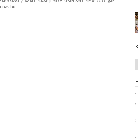
ek személyi adatai:Neve: Juhász PéterPostai címe: 3300 Eger
it-nav.hu
K