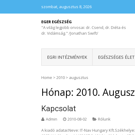
szombat, augusztus 8, 2026
EGER EGÉSZSÉG
"A világ legjobb orvosai: dr. Csend, dr. Diéta és
dr. Vidámság." /Jonathan Swift/
EGRI INTÉZMÉNYEK
EGÉSZSÉGES ÉLE
Home
>
2010
>
augusztus
Hónap:
2010. Augusz
Kapcsolat
Admin
2010-08-02
Rólunk
A kiadó adatai:Neve: IT-Nav Hungary Kft.Székhelye: