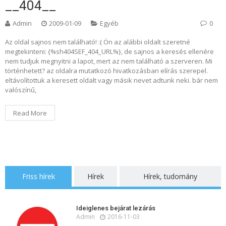
__404__
Admin
2009-01-09
Egyéb
0
Az oldal sajnos nem található! :( Ön az alábbi oldalt szeretné
megtekinteni: {%sh404SEF_404_URL%}, de sajnos a keresés ellenére
nem tudjuk megnyitni a lapot, mert az nem található a szerveren. Mi
történhetett? az oldalra mutatkozó hivatkozásban elírás szerepel.
eltávolítottuk a keresett oldalt vagy másik nevet adtunk neki. bár nem
valószínű,
Read More
Friss hírek
Hírek
Hírek, tudomány
Ideiglenes bejárat lezárás
Admin
2016-11-03