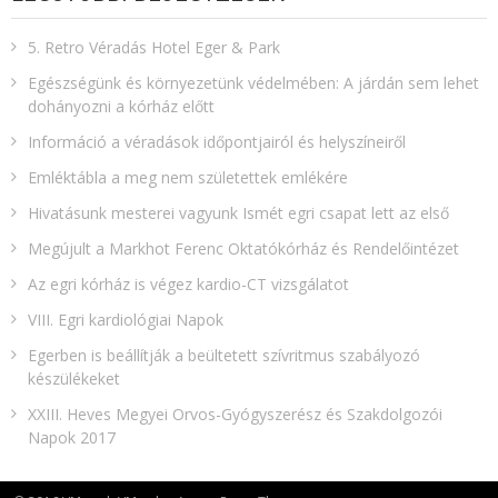
5. Retro Véradás Hotel Eger & Park
Egészségünk és környezetünk védelmében: A járdán sem lehet
dohányozni a kórház előtt
Információ a véradások időpontjairól és helyszíneiről
Emléktábla a meg nem születettek emlékére​
Hivatásunk mesterei vagyunk Ismét egri csapat lett az első
Megújult a Markhot Ferenc Oktatókórház és Rendelőintézet
Az egri kórház is végez kardio-CT vizsgálatot
VIII. Egri kardiológiai Napok
Egerben is beállítják a beültetett szívritmus szabályozó
készülékeket
XXIII. Heves Megyei Orvos-Gyógyszerész és Szakdolgozói
Napok 2017