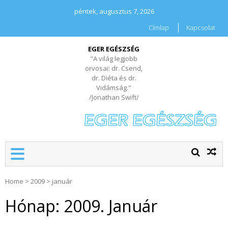
péntek, augusztus 7, 2026
Címlap
Kapcsolat
EGER EGÉSZSÉG
"A világ legjobb
orvosai: dr. Csend,
dr. Diéta és dr.
Vidámság."
/Jonathan Swift/
Home
>
2009
>
január
Hónap:
2009. Január